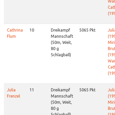
War
Cat
(19
Cathrina
10
Dreikampf
5065 Pkt
Juli
Flum
Mannschaft
(19
(50m, Weit,
Mir
80 g
Bru
Schlagball)
(19
War
Cat
(19
Julia
11
Dreikampf
5065 Pkt
Juli
Frenzel
Mannschaft
(19
(50m, Weit,
Mir
80 g
Bru
Schlagball)
(19