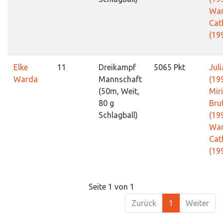
War
Cat
(19
Elke
11
Dreikampf
5065 Pkt
Juli
Warda
Mannschaft
(19
(50m, Weit,
Mir
80 g
Bru
Schlagball)
(19
War
Cat
(19
Seite 1 von 1
Zurück
1
Weiter