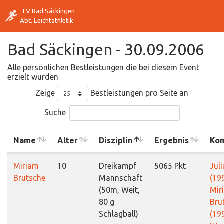
TV Bad Säckingen
Abt. Leichtathletik
Bad Säckingen - 30.09.2006
Alle persönlichen Bestleistungen die bei diesem Event
erzielt wurden
Zeige
Bestleistungen pro Seite an
Suche
Name
Alter
Disziplin
Ergebnis
Ko
Miriam
10
Dreikampf
5065 Pkt
Juli
Brutsche
Mannschaft
(19
(50m, Weit,
Mir
80 g
Bru
Schlagball)
(19